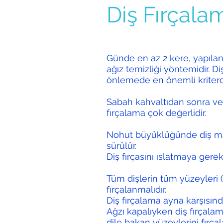
Diş Fırçala
Günde en az 2 kere, yapılan
ağız temizliği yöntemidir. Diş
önlemede en önemli kriterdi
Sabah kahvaltıdan sonra v
fırçalama çok değerlidir.
Nohut büyüklüğünde diş mac
sürülür.
Diş fırçasını ıslatmaya gerek
Tüm dişlerin tüm yüzeyleri (i
fırçalanmalıdır.
Diş fırçalama ayna karşısında
Ağzı kapalıyken diş fırçalama
dile bakan yüzeylerini fırç