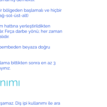
 bir bölgeden başlamalı ve hiçbir
ağ-sol-üst-alt)
şim hattına yerleştirildikten
lır. Fırça darbe yönü; her zaman
ıdır.
n: pembeden beyaza doğru
ama bittikten sonra en az 3
yınız.
anımı
aşamaz. Diş ipi kullanımı ile ara