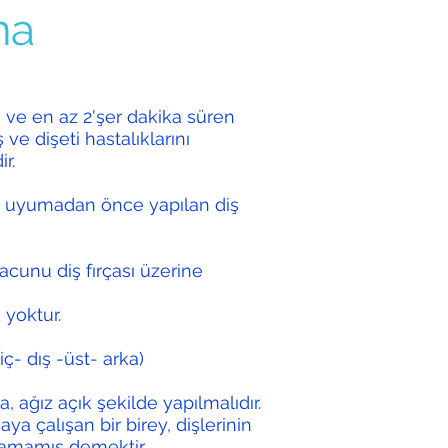
ma
 ve en az 2'şer dakika süren
 ve dişeti hastalıklarını
r.
e uyumadan önce yapılan diş
unu diş fırçası üzerine
 yoktur.
ç- dış -üst- arka)
, ağız açık şekilde yapılmalıdır.
ya çalışan bir birey, dişlerinin
alamamış demektir.