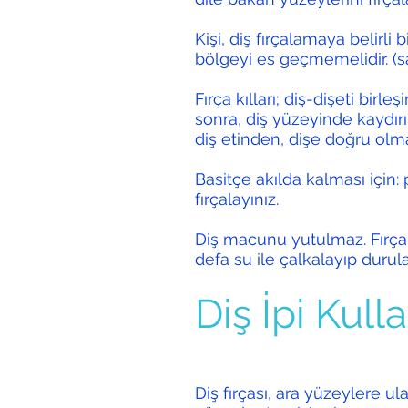
Kişi, diş fırçalamaya belirli
bölgeyi es geçmemelidir. (s
Fırça kılları; diş-dişeti birle
sonra, diş yüzeyinde kaydırı
diş etinden, dişe doğru olmal
Basitçe akılda kalması içi
fırçalayınız.
Diş macunu yutulmaz. Fırçal
defa su ile çalkalayıp durula
Diş İpi Kull
Diş fırçası, ara yüzeylere ul