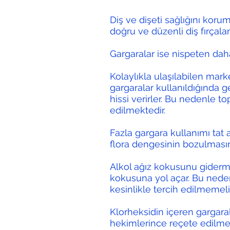
Diş ve dişeti sağlığını kor
doğru ve düzenli diş fırçala
Gargaralar ise nispeten daha
Kolaylıkla ulaşılabilen mar
gargaralar kullanıldığında ge
hissi verirler. Bu nedenle t
edilmektedir.
Fazla gargara kullanımı tat a
flora dengesinin bozulmasın
Alkol ağız kokusunu giderme
kokusuna yol açar. Bu neden
kesinlikle tercih edilmemelid
Klorheksidin içeren gargara
hekimlerince reçete edilmek