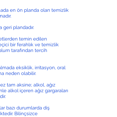
umada en ön planda olan temizlik
madır.
 geri plandadır.
ketlerden temin edilen
çici bir ferahlık ve temizlik
oplum tarafından tercih
lmada eksiklik, irritasyon, oral
a neden olabilir.
z tam aksine; alkol, ağız
le alkol içeren ağız gargaraları
ir.
lar bazı durumlarda diş
tedir. Bilinçsizce