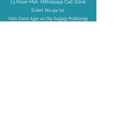
23 Nisan Mah. Mithatpaşa Cad, Göral
Evleri, No:4a/22
NilA Dent Ağız ve Diş Sağlığı Polikliniği
Nilüfer/Bursa
dt.armankomur@gmail.com
0224 999 44 23
0552 300 13 23