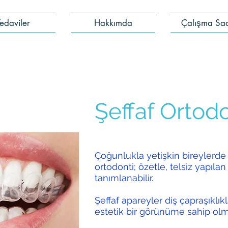
Tedaviler
Hakkımda
Çalışma Saa
Şeffaf Ortodo
Çoğunlukla yetişkin bireylerde 
ortodonti; özetle, telsiz yapıla
tanımlanabilir.
Şeffaf apareyler diş çapraşıklıkl
estetik bir görünüme sahip olma