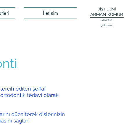
DİŞ HEKİMİ
tleri
İletişim
ARMAN KÖMÜR
Güvenle
gülümse
nti
tercih edilen şeffaf
n ortodontik tedavi olarak
arını düzelterek dişlerinizin
sını sağlar.