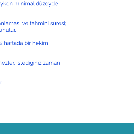
zdayken minimal düzeyde
nlaması ve tahmini süresi;
unulur.
r 2 haftada bir hekim
mezler, istediğiniz zaman
.